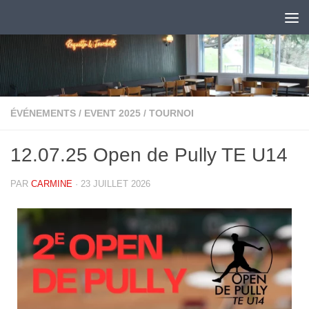
Au dessous du contenu
ÉVÉNEMENTS
/
EVENT 2025
/
TOURNOI
12.07.25 Open de Pully TE U14
PAR
CARMINE
·
23 JUILLET 2026