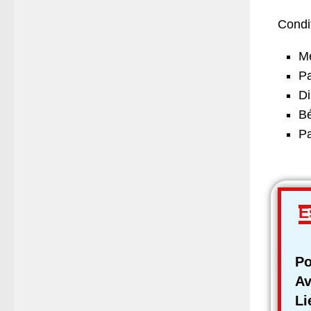
Condi
M
Pa
Di
Bé
Pa
E
Po
A
L