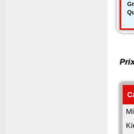
G
Qu
Pri
C
Mi
Ki