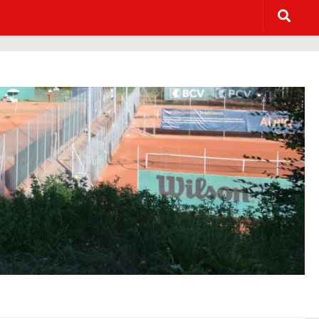
c516d28a267bffedff0cd59b35/web/wp-