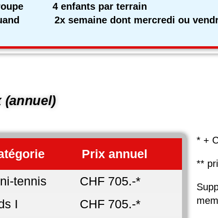
roupe 4 enfants par terrain
and 2x semaine dont mercredi ou vendred
x (annuel)
* + C
atégorie
Prix annuel
** pr
ni-tennis
CHF 705.-*
Supp
memb
ds I
CHF 705.-*