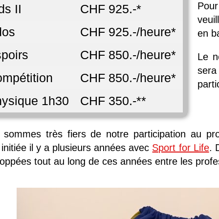
Pour
ds II
CHF 925.-*
veui
dos
CHF 925.-/heure*
en b
poirs
CHF 850.-/heure*
Le n
sera
mpétition
CHF 850.-/heure*
parti
ysique 1h30
CHF 350.-**
 sommes très fiers de notre participation au pr
 initiée il y a plusieurs années avec
Sport for Life
. 
oppées tout au long de ces années entre les profes