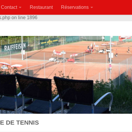
Contact
Restaurant
Réservations
ect) of type array|string is deprecated in
/home/clients/931357
s.php
on line
1896
E DE TENNIS