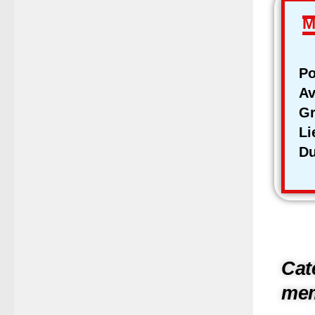
M
Po
Av
Gr
L
D
Cat
me