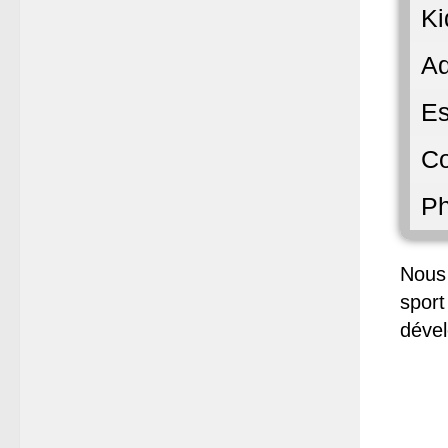
Ki
A
Es
Co
Ph
Nous
sport
dével