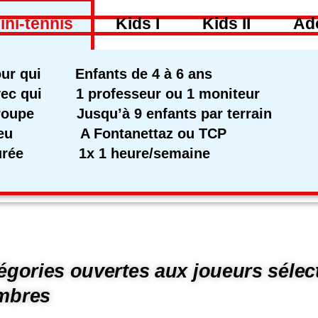
ini-tennis
Kids I
Kids II
Ad
ur qui Enfants de 4 à 6 ans
ec qui 1 professeur ou 1 moniteur
oupe Jusqu’à 9 enfants par terrain
ieu A Fontanettaz ou TCP
urée 1x 1 heure/semaine
égories ouvertes aux joueurs sélec
mbres