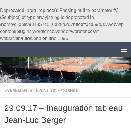
Au dessous du contenu
Deprecated
: preg_replace(): Passing null to parameter #3
($subject) of type array|string is deprecated in
/home/clients/931357c516d28a267bffedff0cd59b35/web/wp-
content/plugins/wordfence/vendor/wordfence/wf-
waf/src/lib/rules.php
on line
1896
ÉVÉNEMENTS
/
EVENT 2017
/
SOIRÉE
29.09.17 – Inauguration tableau
Jean-Luc Berger