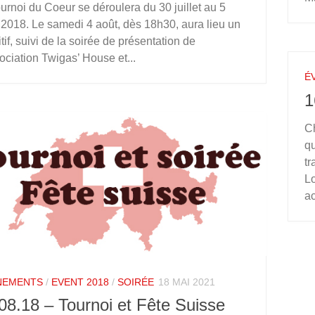
ournoi du Coeur se déroulera du 30 juillet au 5
 2018. Le samedi 4 août, dès 18h30, aura lieu un
tif, suivi de la soirée de présentation de
sociation Twigas’ House et...
É
1
Ch
q
tr
Lo
ac
NEMENTS
/
EVENT 2018
/
SOIRÉE
18 MAI 2021
08.18 – Tournoi et Fête Suisse