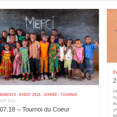
É
2
Un
NEMENTS
/
EVENT 2018
/
SOIRÉE
/
TOURNOI
n
OÛT 2021
é
07.18 – Tournoi du Coeur
ch
Ma