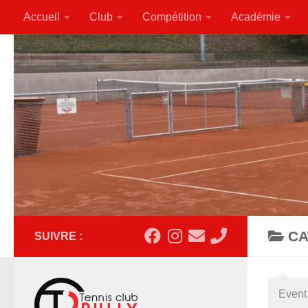
Accueil
Club
Compétition
Académie
Au dessous du contenu
CA
SUIVRE :
Event