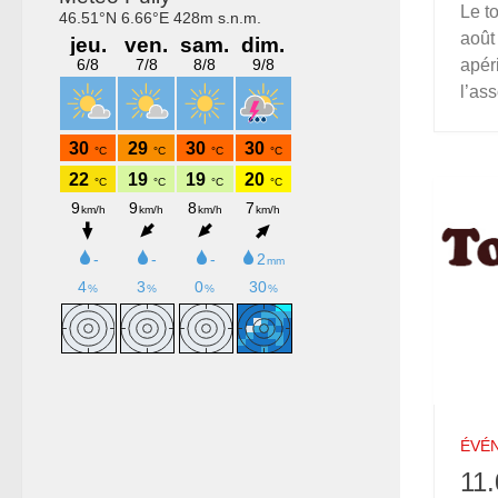
Le t
août
apéri
l’as
ÉVÉ
11.