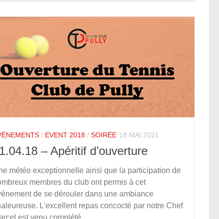
VÉNEMENTS
/
EVENT 2018
/
SOIRÉE
18 MAI 2021
1.04.18 – Apéritif d’ouverture
e météo exceptionnelle ainsi que la participation de
ombreux membres du club ont permis à cet
vénement de se dérouler dans une ambiance
aleureuse. L’excellent repas concocté par notre Chef
rcel est venu complété...